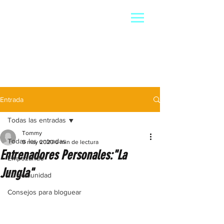
Entrada
Todas las entradas
Tommy
Todas las entradas
9 may 2020
6 min de lectura
Entrenadores Personales:"La
Empezando
Jungla"
Tu comunidad
Consejos para bloguear