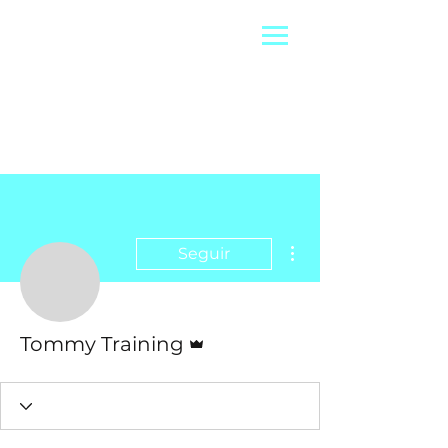
Más acciones
Seguir
Administrador
Tommy Training