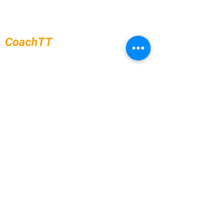
vivir más y mejor.
CoachTT